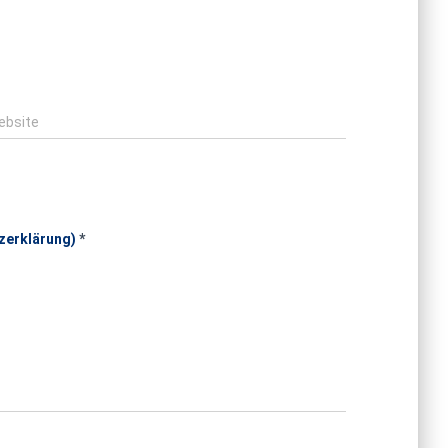
ebsite
zerklärung)
*