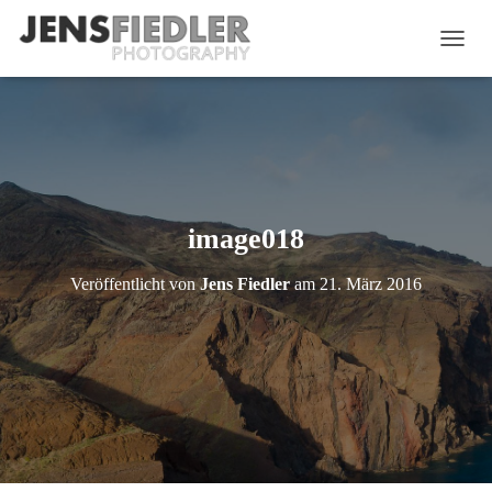
N
A
V
I
G
A
T
I
O
image018
N
U
Veröffentlicht von
Jens Fiedler
am
21. März 2016
M
S
C
H
A
L
T
E
N