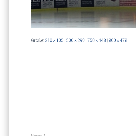
Größe:
210 × 105
|
500 × 299
|
750 × 448
|
800 × 478
Name
*