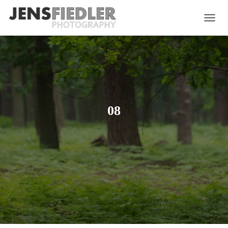
N
A
V
I
G
A
T
I
O
08
N
U
M
S
C
H
A
L
T
E
N