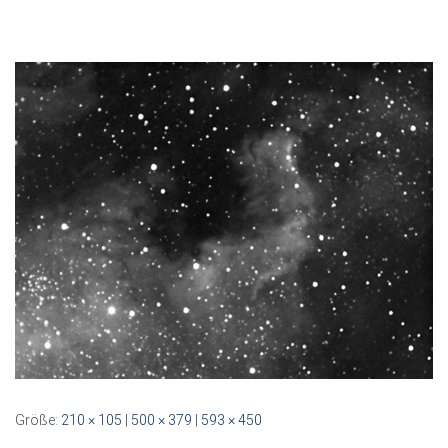
Größe:
210 × 105
|
500 × 379
|
593 × 450