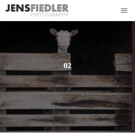
N
A
V
I
G
A
T
I
O
02
N
U
M
S
C
H
A
L
T
E
N