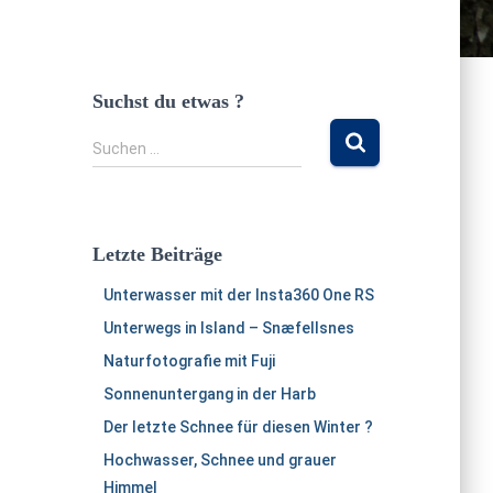
Suchst du etwas ?
S
Suchen …
u
c
h
e
Letzte Beiträge
n
n
Unterwasser mit der Insta360 One RS
a
Unterwegs in Island – Snæfellsnes
c
h
Naturfotografie mit Fuji
:
Sonnenuntergang in der Harb
Der letzte Schnee für diesen Winter ?
Hochwasser, Schnee und grauer
Himmel