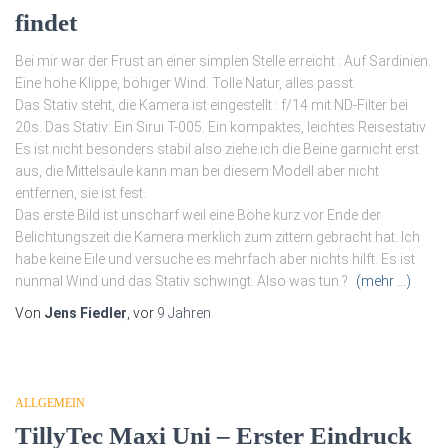
findet
Bei mir war der Frust an einer simplen Stelle erreicht : Auf Sardinien.
Eine hohe Klippe, böhiger Wind. Tolle Natur, alles passt.
Das Stativ steht, die Kamera ist eingestellt : f/14 mit ND-Filter bei
20s. Das Stativ: Ein Sirui T-005. Ein kompaktes, leichtes Reisestativ.
Es ist nicht besonders stabil also ziehe ich die Beine garnicht erst
aus, die Mittelsäule kann man bei diesem Modell aber nicht
entfernen, sie ist fest.
Das erste Bild ist unscharf weil eine Böhe kurz vor Ende der
Belichtungszeit die Kamera merklich zum zittern gebracht hat. Ich
habe keine Eile und versuche es mehrfach aber nichts hilft. Es ist
nunmal Wind und das Stativ schwingt. Also was tun ?
(mehr …)
Von
Jens Fiedler
, vor
9 Jahren
ALLGEMEIN
TillyTec Maxi Uni – Erster Eindruck