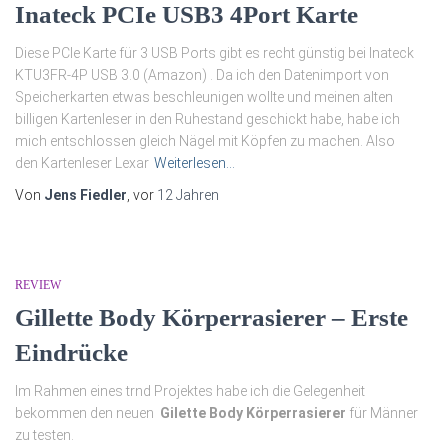
Inateck PCIe USB3 4Port Karte
Diese PCIe Karte für 3 USB Ports gibt es recht günstig bei Inateck
KTU3FR-4P USB 3.0 (Amazon) . Da ich den Datenimport von
Speicherkarten etwas beschleunigen wollte und meinen alten
billigen Kartenleser in den Ruhestand geschickt habe, habe ich
mich entschlossen gleich Nägel mit Köpfen zu machen. Also
den Kartenleser Lexar
Weiterlesen…
Von
Jens Fiedler
, vor
12 Jahren
REVIEW
Gillette Body Körperrasierer – Erste
Eindrücke
Im Rahmen eines trnd Projektes habe ich die Gelegenheit
bekommen den neuen
Gilette Body Körperrasierer
für Männer
zu testen.