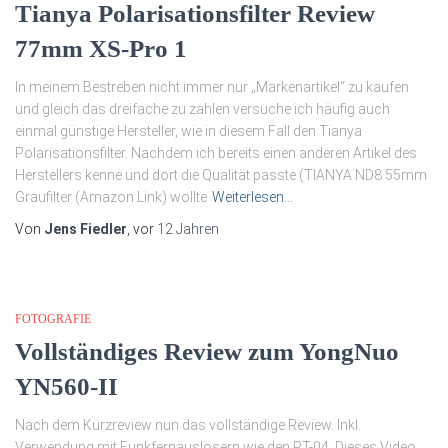
Tianya Polarisationsfilter Review
77mm XS-Pro 1
In meinem Bestreben nicht immer nur „Markenartikel“ zu kaufen
und gleich das dreifache zu zahlen versuche ich häufig auch
einmal günstige Hersteller, wie in diesem Fall den Tianya
Polarisationsfilter. Nachdem ich bereits einen anderen Artikel des
Herstellers kenne und dort die Qualität passte (TIANYA ND8 55mm
Graufilter (Amazon Link) wollte
Weiterlesen…
Von
Jens Fiedler
, vor
12 Jahren
FOTOGRAFIE
Vollständiges Review zum YongNuo
YN560-II
Nach dem Kurzreview nun das vollständige Review. Inkl.
Verwendung mit Funkfernauslösern wie den PT-04. Dieses Video