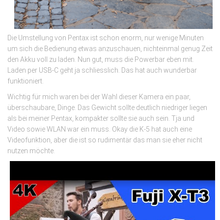
Die Umstellung von Pentax ist schon enorm, nur wenige Minuten
um sich die Bedienung etwas anzuschauen, nichteinmal genug Zeit
den Akku voll zu laden. Nun gut, muss die Powerbar eben mit.
Laden per USB-C geht ja schliesslich. Das hat auch wunderbar
funktioniert.
Wichtig für mich waren bei der Wahl dieser Kamera ein paar,
überschaubare, Dinge. Das Gewicht sollte deutlich niedriger liegen
als bei meiner Pentax, kompakter sollte sie auch sein. Tja und
Video sowie WLAN war ein muss. Okay die K-5 hat auch eine
Videofunktion, aber die ist so rudimentär das man sie eher nicht
nutzen möchte.