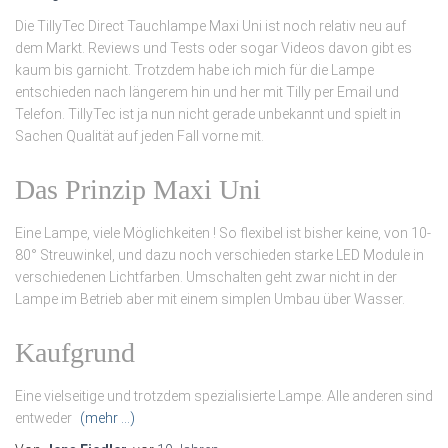
Die TillyTec Direct Tauchlampe Maxi Uni ist noch relativ neu auf
dem Markt. Reviews und Tests oder sogar Videos davon gibt es
kaum bis garnicht. Trotzdem habe ich mich für die Lampe
entschieden nach längerem hin und her mit Tilly per Email und
Telefon. TillyTec ist ja nun nicht gerade unbekannt und spielt in
Sachen Qualität auf jeden Fall vorne mit.
Das Prinzip Maxi Uni
Eine Lampe, viele Möglichkeiten ! So flexibel ist bisher keine, von 10-
80° Streuwinkel, und dazu noch verschieden starke LED Module in
verschiedenen Lichtfarben. Umschalten geht zwar nicht in der
Lampe im Betrieb aber mit einem simplen Umbau über Wasser.
Kaufgrund
Eine vielseitige und trotzdem spezialisierte Lampe. Alle anderen sind
entweder
(mehr …)