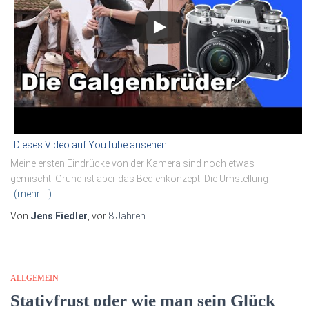
Dieses Video auf YouTube ansehen
.
Meine ersten Eindrücke von der Kamera sind noch etwas
gemischt. Grund ist aber das Bedienkonzept. Die Umstellung
(mehr …)
Von
Jens Fiedler
, vor
8 Jahren
ALLGEMEIN
Stativfrust oder wie man sein Glück