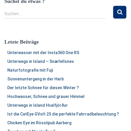
Suchst du etwas ?
S
Suchen …
u
c
h
e
Letzte Beiträge
n
n
Unterwasser mit der Insta360 One RS
a
Unterwegs in Island – Snæfellsnes
c
h
Naturfotografie mit Fuji
:
Sonnenuntergang in der Harb
Der letzte Schnee für diesen Winter ?
Hochwasser, Schnee und grauer Himmel
Unterwegs in Island Hvalfjörður
Ist die CatEye GVolt 25 die perfekte Fahrradbeleuchtung ?
Chicken Eye im Rösslipub Aarberg