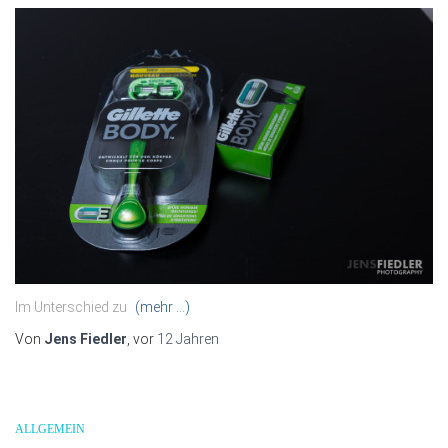
Im Unterschied zu
(mehr …)
Von
Jens Fiedler
, vor
12 Jahren
ALLGEMEIN