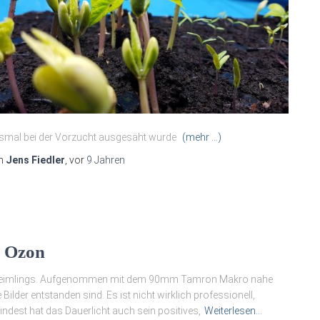
smal bei der Vorzucht ausgesäht wurde
(mehr …)
n
Jens Fiedler
, vor
9 Jahren
r Ozon
zon Keimlings. Aufgenommen mit dem 90mm Tamron Makro nahe
ilder entstanden sind. Es ist nicht wirklich professionell,
indest hat das Dauerlicht auch sein positives,
Weiterlesen…