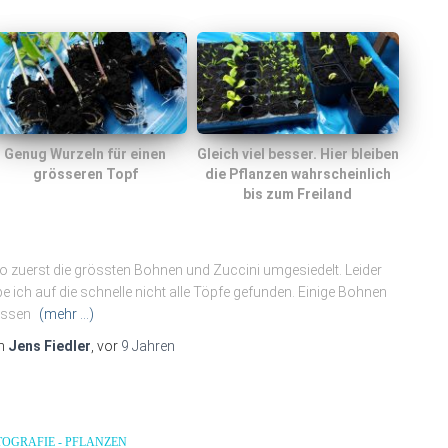
Genug Wurzeln für einen
Gleich viel besser. Hier bleiben
grösseren Topf
die Pflanzen wahrscheinlich
bis zum Freiland
o zuerst die grössten Bohnen und Zuccini umgesiedelt. Leider
e ich auf die schnelle nicht alle Töpfe gefunden. Einige Bohnen
ssen
(mehr …)
n
Jens Fiedler
, vor
9 Jahren
TOGRAFIE - PFLANZEN