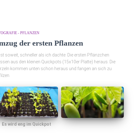
TOGRAFIE - PFLANZEN
mzug der ersten Pflanzen
ist soweit, schneller als ich dachte. Die ersten Pflänzchen
sen aus den kleinen Quickpots (15x10er Platte) heraus. Die
zeln kommen unten schon heraus und fangen an sich zu
filzen.
Es wird eng im Quickpot