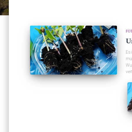
FO
U
Es 
müs
Wur
ver