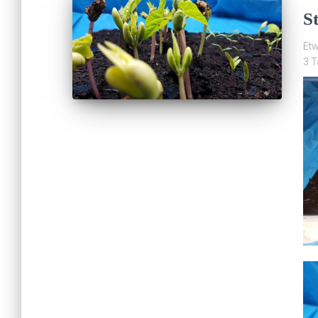
S
Etw
3 T