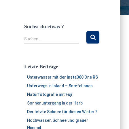
Suchst du etwas ?
S
Suchen …
u
c
h
e
Letzte Beiträge
n
n
Unterwasser mit der Insta360 One RS
a
Unterwegs in Island – Snæfellsnes
c
h
Naturfotografie mit Fuji
:
Sonnenuntergang in der Harb
Der letzte Schnee für diesen Winter ?
Hochwasser, Schnee und grauer
Himmel