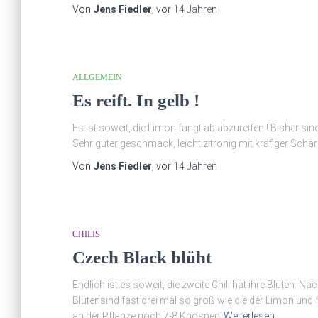
Von
Jens Fiedler
, vor
14 Jahren
ALLGEMEIN
Es reift. In gelb !
Es ist soweit, die Limon fängt ab abzureifen ! Bisher si
Sehr guter geschmack, leicht zitronig mit kräfiger Schärf
Von
Jens Fiedler
, vor
14 Jahren
CHILIS
Czech Black blüht
Endlich ist es soweit, die zweite Chili hat ihre Blüten. Na
Blütensind fast drei mal so groß wie die der Limon und f
an der Pflanze noch 7-8 Knospen
Weiterlesen…