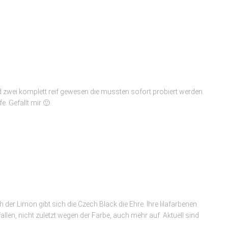
nd zwei komplett reif gewesen die mussten sofort probiert werden.
e. Gefällt mir 🙂
ch der Limon gibt sich die Czech Black die Ehre. Ihre lilafarbenen
allen, nicht zuletzt wegen der Farbe, auch mehr auf. Aktuell sind