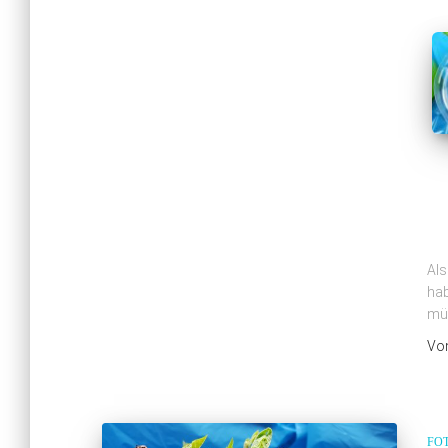
Als
hab
mü
Vo
FO