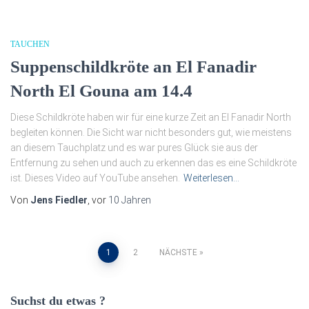
TAUCHEN
Suppenschildkröte an El Fanadir
North El Gouna am 14.4
Diese Schildkröte haben wir für eine kurze Zeit an El Fanadir North
begleiten können. Die Sicht war nicht besonders gut, wie meistens
an diesem Tauchplatz und es war pures Glück sie aus der
Entfernung zu sehen und auch zu erkennen das es eine Schildkröte
ist. Dieses Video auf YouTube ansehen.
Weiterlesen…
Von
Jens Fiedler
, vor
10 Jahren
Seitennummerierung
1
2
NÄCHSTE
der
Suchst du etwas ?