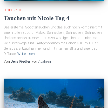
FOTOGRAFIE
Tauchen mit Nicole Tag 4
Das erste mal Scootertauchen und das auch noch kombiniert mit
einem tollen Spot für Makro. Schnecken , Schnecken , Schnecken !
Und das schon zu einer Jahreszeit wo eigentlich noch nicht so
viele unterwegs sind… Aufgenommen mit Canon G10 im 10Bar
Gehäuse. Blitzaufnahmen sind mit internem Blitz und Eigenbau
Diffusor
Weiterlesen…
Von
Jens Fiedler
, vor
7 Jahren