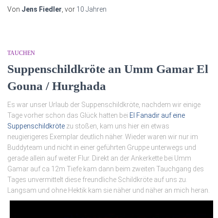
Von
Jens Fiedler
, vor
10 Jahren
TAUCHEN
Suppenschildkröte an Umm Gamar El
Gouna / Hurghada
Es war unser Urlaub der Suppenschildkröte, nachdem wir einige
Tage vorher schon das Glück hatten bei
El Fanadir auf eine
Suppenschildkröte
zu stoßen, kam uns hier ein etwas
neugierigeres Exemplar deutlich näher. Wieder waren wir nur im
Buddyteam und nicht in einer geführten Gruppe unterwegs und
gerade allein auf weiter Flur. Direkt an der Ankerkette bei Umm
Gamar auf ca 12m Tiefe kam dann beim zweiten Tauchgang des
Tages unvermittelt diese freundliche Schildkröte auf uns zu.
Langsam und ohne Hektik kam sie näher und näher an mich heran.