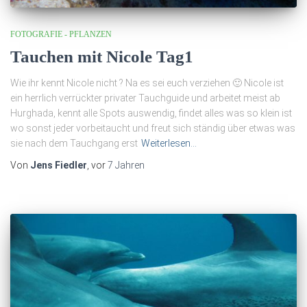
FOTOGRAFIE - PFLANZEN
Tauchen mit Nicole Tag1
Wie ihr kennt Nicole nicht ? Na es sei euch verziehen 🙂 Nicole ist
ein herrlich verrückter privater Tauchguide und arbeitet meist ab
Hurghada, kennt alle Spots auswendig, findet alles was so klein ist
wo sonst jeder vorbeitaucht und freut sich ständig über etwas was
sie nach dem Tauchgang erst
Weiterlesen…
Von
Jens Fiedler
, vor
7 Jahren