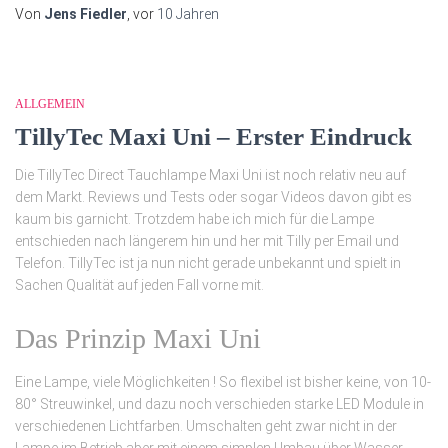
Von
Jens Fiedler
, vor
10 Jahren
ALLGEMEIN
TillyTec Maxi Uni – Erster Eindruck
Die TillyTec Direct Tauchlampe Maxi Uni ist noch relativ neu auf
dem Markt. Reviews und Tests oder sogar Videos davon gibt es
kaum bis garnicht. Trotzdem habe ich mich für die Lampe
entschieden nach längerem hin und her mit Tilly per Email und
Telefon. TillyTec ist ja nun nicht gerade unbekannt und spielt in
Sachen Qualität auf jeden Fall vorne mit.
Das Prinzip Maxi Uni
Eine Lampe, viele Möglichkeiten ! So flexibel ist bisher keine, von 10-
80° Streuwinkel, und dazu noch verschieden starke LED Module in
verschiedenen Lichtfarben. Umschalten geht zwar nicht in der
Lampe im Betrieb aber mit einem simplen Umbau über Wasser.