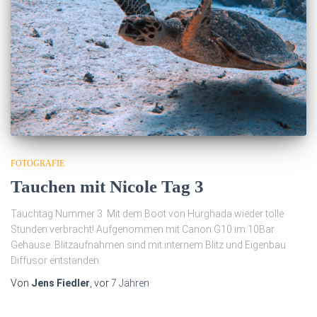
FOTOGRAFIE
Tauchen mit Nicole Tag 3
Tauchtag Nummer 3. Mit dem Boot von Hurghada wieder tolle
Stunden verbracht! Aufgenommen mit Canon G10 im 10Bar
Gehäuse. Blitzaufnahmen sind mit internem Blitz und Eigenbau
Diffusor entstanden.
Von
Jens Fiedler
, vor
7 Jahren