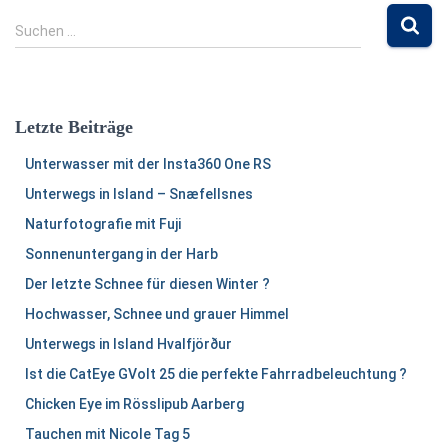
Beiträge
S
Suchen …
u
c
h
e
Letzte Beiträge
n
n
Unterwasser mit der Insta360 One RS
a
Unterwegs in Island – Snæfellsnes
c
h
Naturfotografie mit Fuji
:
Sonnenuntergang in der Harb
Der letzte Schnee für diesen Winter ?
Hochwasser, Schnee und grauer Himmel
Unterwegs in Island Hvalfjörður
Ist die CatEye GVolt 25 die perfekte Fahrradbeleuchtung ?
Chicken Eye im Rösslipub Aarberg
Tauchen mit Nicole Tag 5