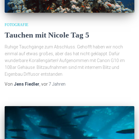
FOTOGRAFIE
Tauchen mit Nicole Tag 5
Ruhige Tauchgänge zum Abschluss. Gehofft haben wir noch
einmal auf etwas großes, aber das hat nicht geklappt. Dafür
wunderbare Korallengärten! Aufgenommen mit Canon G10 im
10Bar Gehäuse. Blitzaufnahmen sind mit internem Blitz und
Eigenbau Diffusor entstanden.
Von
Jens Fiedler
, vor
7 Jahren