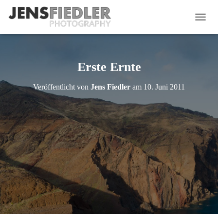
N
A
V
I
G
Erste Ernte
A
T
Veröffentlicht von
Jens Fiedler
am
10. Juni 2011
I
O
N
U
M
S
C
H
A
L
T
E
N