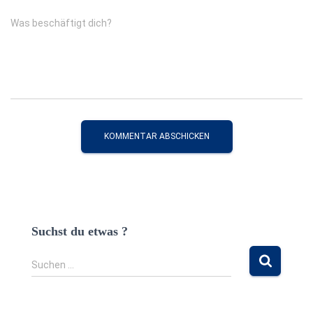
Was beschäftigt dich?
Suchst du etwas ?
S
Suchen …
u
c
h