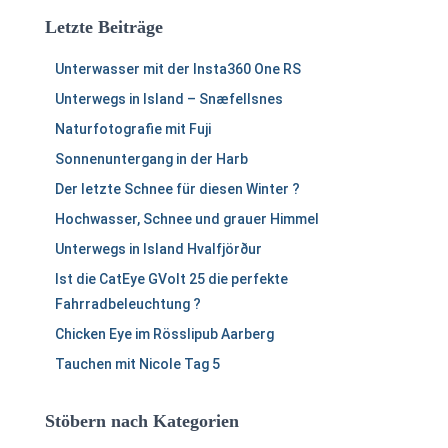
e
Letzte Beiträge
n
n
Unterwasser mit der Insta360 One RS
a
c
Unterwegs in Island – Snæfellsnes
h
Naturfotografie mit Fuji
:
Sonnenuntergang in der Harb
Der letzte Schnee für diesen Winter ?
Hochwasser, Schnee und grauer Himmel
Unterwegs in Island Hvalfjörður
Ist die CatEye GVolt 25 die perfekte
Fahrradbeleuchtung ?
Chicken Eye im Rösslipub Aarberg
Tauchen mit Nicole Tag 5
Stöbern nach Kategorien