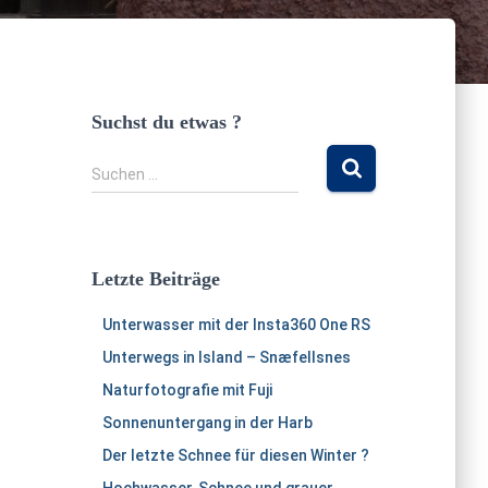
Suchst du etwas ?
S
Suchen …
u
c
h
e
Letzte Beiträge
n
n
Unterwasser mit der Insta360 One RS
a
c
Unterwegs in Island – Snæfellsnes
h
Naturfotografie mit Fuji
:
Sonnenuntergang in der Harb
Der letzte Schnee für diesen Winter ?