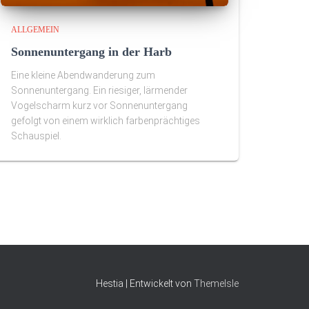
ALLGEMEIN
Sonnenuntergang in der Harb
Eine kleine Abendwanderung zum
Sonnenuntergang. Ein riesiger, lärmender
Vogelscharm kurz vor Sonnenuntergang
gefolgt von einem wirklich farbenprächtiges
Schauspiel.
Hestia | Entwickelt von
ThemeIsle