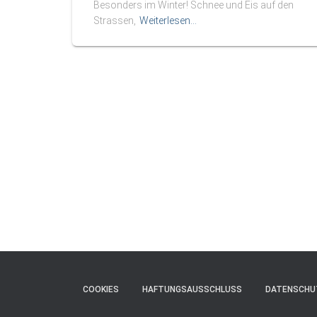
Besonders im Winter! Schnee und Eis auf den
Strassen,
Weiterlesen…
COOKIES
HAFTUNGSAUSSCHLUSS
DATENSCHU