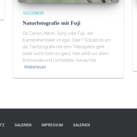
ALLGEMEIN
Naturfotografie mit Fuji
Ob Canon, Nikon, Sony oder Fuji.. der
Kamerahersteller ist egal. Oder ? Sobald es um
die Tierfotografie mit dem Teleobjektiv geht
leider nicht mehr so ganz. Hier zählt vor allem
Brennweite und Lichtstärke. Genau hier
Weiterlesen…
TZ
GALERIEN
IMPRESSUM
GALERIEN