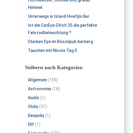
Hochwasser, Schnee und grauer
Himmel
Unterwegs in Island Hvalfjörður
Ist die CatEye GVolt 25 die perfekte
Fahrradbeleuchtung ?
Chicken Eye im Rösslipub Aarberg
Tauchen mit Nicole Tag 5
Stöbern nach Kategorien
Allgemein
(159)
Astronomie
(14)
Audio
(1)
Chilis
(37)
Deepsky
(1)
DIY
(1)