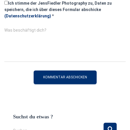
Ich stimme der JensFiedler Photography zu, Daten zu
speichern, die ich über dieses Formular abschicke
(Datenschutzerklärung)
*
Was beschäftigt dich?
Suchst du etwas ?
S