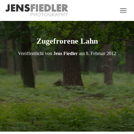
N
A
V
I
G
Zugefrorene Lahn
A
T
Veröffentlicht von
Jens Fiedler
am
8. Februar 2012
I
O
N
U
M
S
C
H
A
L
T
E
N