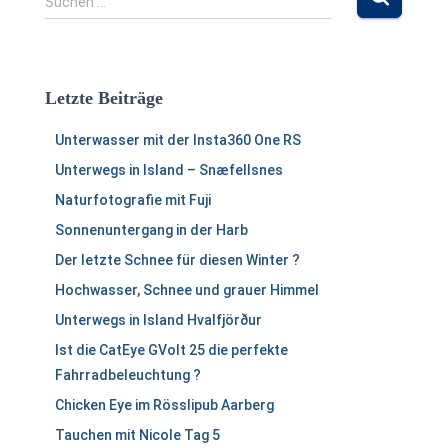
Suchen …
u
c
h
e
Letzte Beiträge
n
n
Unterwasser mit der Insta360 One RS
a
c
Unterwegs in Island – Snæfellsnes
h
Naturfotografie mit Fuji
:
Sonnenuntergang in der Harb
Der letzte Schnee für diesen Winter ?
Hochwasser, Schnee und grauer Himmel
Unterwegs in Island Hvalfjörður
Ist die CatEye GVolt 25 die perfekte
Fahrradbeleuchtung ?
Chicken Eye im Rösslipub Aarberg
Tauchen mit Nicole Tag 5