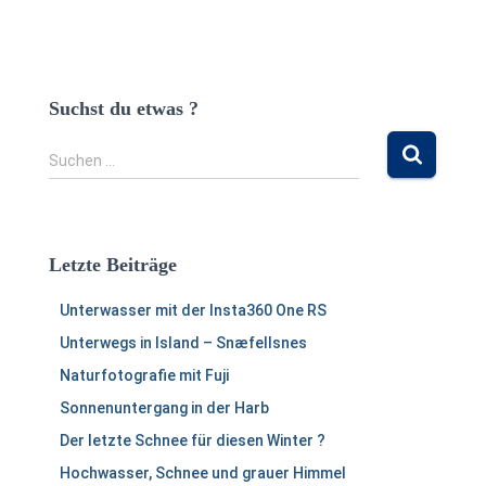
Suchst du etwas ?
S
Suchen …
u
c
h
e
Letzte Beiträge
n
n
Unterwasser mit der Insta360 One RS
a
c
Unterwegs in Island – Snæfellsnes
h
Naturfotografie mit Fuji
:
Sonnenuntergang in der Harb
Der letzte Schnee für diesen Winter ?
Hochwasser, Schnee und grauer Himmel