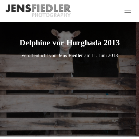
N
A
V
I
G
Delphine vor Hurghada 2013
A
T
Veröffentlicht von
Jens Fiedler
am
11. Juni 2013
I
O
N
U
M
S
C
H
A
L
T
E
N