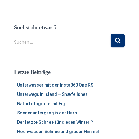
Suchst du etwas ?
S
Suchen …
u
c
h
e
Letzte Beiträge
n
n
Unterwasser mit der Insta360 One RS
a
c
Unterwegs in Island – Snæfellsnes
h
Naturfotografie mit Fuji
:
Sonnenuntergang in der Harb
Der letzte Schnee für diesen Winter ?
Hochwasser, Schnee und grauer Himmel