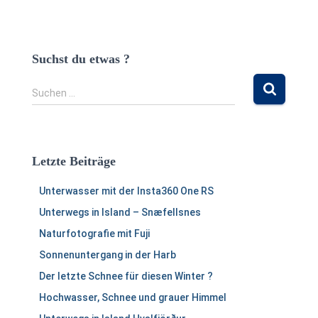
Suchst du etwas ?
S
Suchen …
u
c
h
e
Letzte Beiträge
n
n
Unterwasser mit der Insta360 One RS
a
c
Unterwegs in Island – Snæfellsnes
h
Naturfotografie mit Fuji
:
Sonnenuntergang in der Harb
Der letzte Schnee für diesen Winter ?
Hochwasser, Schnee und grauer Himmel