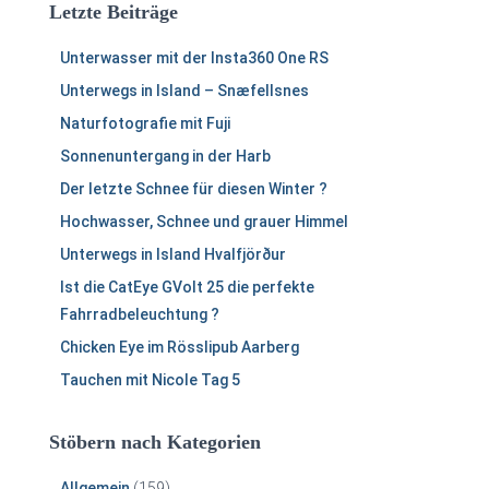
Letzte Beiträge
n
n
Unterwasser mit der Insta360 One RS
a
c
Unterwegs in Island – Snæfellsnes
h
Naturfotografie mit Fuji
:
Sonnenuntergang in der Harb
Der letzte Schnee für diesen Winter ?
Hochwasser, Schnee und grauer Himmel
Unterwegs in Island Hvalfjörður
Ist die CatEye GVolt 25 die perfekte
Fahrradbeleuchtung ?
Chicken Eye im Rösslipub Aarberg
Tauchen mit Nicole Tag 5
Stöbern nach Kategorien
Allgemein
(159)