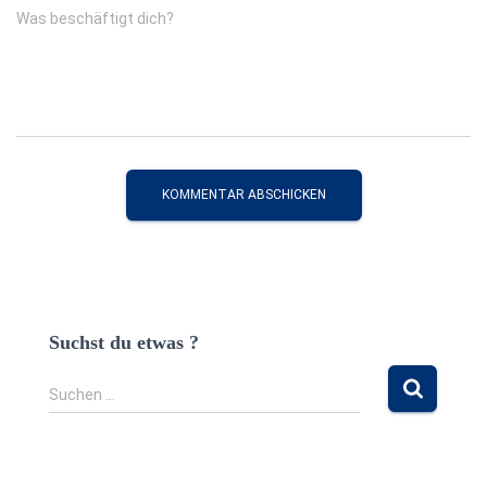
Was beschäftigt dich?
Suchst du etwas ?
S
Suchen …
u
c
h
e