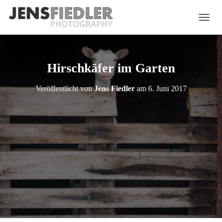
N
A
V
I
G
Hirschkäfer im Garten
A
T
Veröffentlicht von
Jens Fiedler
am
6. Juni 2017
I
O
N
U
M
S
C
H
A
L
T
E
N