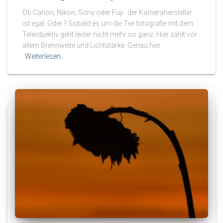
Ob Canon, Nikon, Sony oder Fuji.. der Kamerahersteller
ist egal. Oder ? Sobald es um die Tierfotografie mit dem
Teleobjektiv geht leider nicht mehr so ganz. Hier zählt vor
allem Brennweite und Lichtstärke. Genau hier
Weiterlesen…