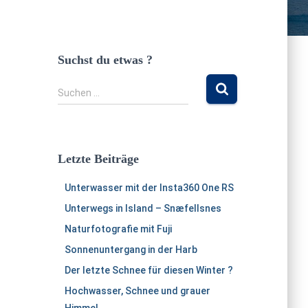
Suchst du etwas ?
S
Suchen …
u
c
h
e
Letzte Beiträge
n
n
Unterwasser mit der Insta360 One RS
a
c
Unterwegs in Island – Snæfellsnes
h
Naturfotografie mit Fuji
:
Sonnenuntergang in der Harb
Der letzte Schnee für diesen Winter ?
Hochwasser, Schnee und grauer