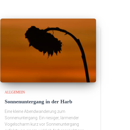
ALLGEMEIN
Sonnenuntergang in der Harb
Eine kleine Abendwanderung zum
Sonnenuntergang. Ein riesiger, lärmender
Vogelscharm kurz vor Sonnenuntergang