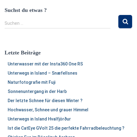
Suchst du etwas ?
S
Suchen …
u
c
h
e
Letzte Beiträge
n
n
Unterwasser mit der Insta360 One RS
a
Unterwegs in Island – Snæfellsnes
c
h
Naturfotografie mit Fuji
:
Sonnenuntergang in der Harb
Der letzte Schnee für diesen Winter ?
Hochwasser, Schnee und grauer Himmel
Unterwegs in Island Hvalfjörður
Ist die CatEye GVolt 25 die perfekte Fahrradbeleuchtung ?