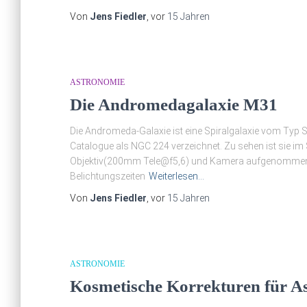
Von
Jens Fiedler
, vor
15 Jahren
ASTRONOMIE
Die Andromedagalaxie M31
Die Andromeda-Galaxie ist eine Spiralgalaxie vom Typ S
Catalogue als NGC 224 verzeichnet. Zu sehen ist sie i
Objektiv(200mm Tele@f5,6) und Kamera aufgenommen. 
Belichtungszeiten
Weiterlesen…
Von
Jens Fiedler
, vor
15 Jahren
ASTRONOMIE
Kosmetische Korrekturen für A