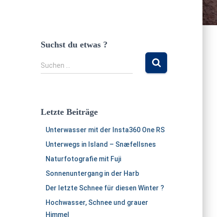
Suchst du etwas ?
S
Suchen …
u
c
h
e
Letzte Beiträge
n
n
Unterwasser mit der Insta360 One RS
a
Unterwegs in Island – Snæfellsnes
c
h
Naturfotografie mit Fuji
:
Sonnenuntergang in der Harb
Der letzte Schnee für diesen Winter ?
Hochwasser, Schnee und grauer
Himmel