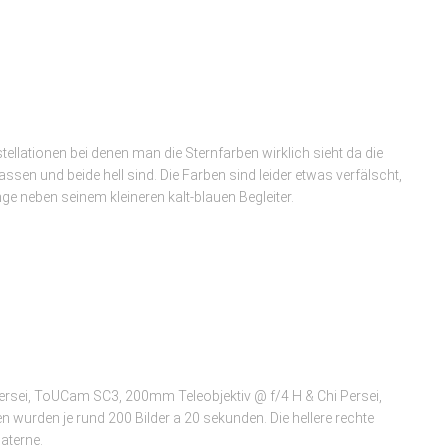
tellationen bei denen man die Sternfarben wirklich sieht da die
assen und beide hell sind. Die Farben sind leider etwas verfälscht,
nge neben seinem kleineren kalt-blauen Begleiter.
rsei, ToUCam SC3, 200mm Teleobjektiv @ f/4 H & Chi Persei,
rden je rund 200 Bilder a 20 sekunden. Die hellere rechte
aterne.