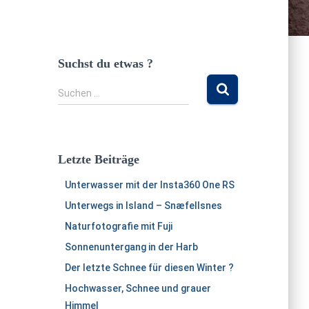
Suchst du etwas ?
S
Suchen …
u
c
h
e
Letzte Beiträge
n
n
Unterwasser mit der Insta360 One RS
a
Unterwegs in Island – Snæfellsnes
c
h
Naturfotografie mit Fuji
:
Sonnenuntergang in der Harb
Der letzte Schnee für diesen Winter ?
Hochwasser, Schnee und grauer
Himmel