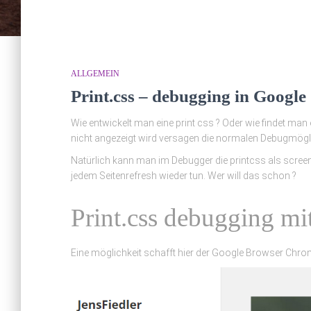
ALLGEMEIN
Print.css – debugging in Googl
Wie entwickelt man eine print css ? Oder wie findet man 
nicht angezeigt wird versagen die normalen Debugmögli
Natürlich kann man im Debugger die printcss als scre
jedem Seitenrefresh wieder tun. Wer will das schon ?
Print.css debugging m
Eine möglichkeit schafft hier der Google Browser Chro