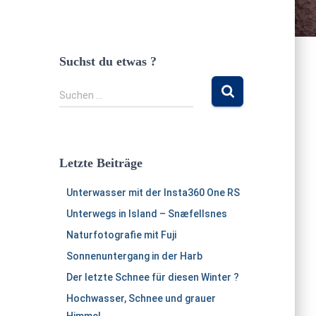
Suchst du etwas ?
S
Suchen …
u
c
h
e
Letzte Beiträge
n
n
Unterwasser mit der Insta360 One RS
a
c
Unterwegs in Island – Snæfellsnes
h
Naturfotografie mit Fuji
:
Sonnenuntergang in der Harb
Der letzte Schnee für diesen Winter ?
Hochwasser, Schnee und grauer