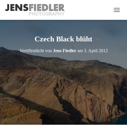
N
A
V
I
G
Czech Black blüht
A
T
Veröffentlicht von
Jens Fiedler
am
3. April 2012
I
O
N
U
M
S
C
H
A
L
T
E
N