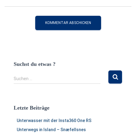
Suchst du etwas ?
S
Suchen …
u
c
h
e
Letzte Beiträge
n
n
Unterwasser mit der Insta360 One RS
a
c
Unterwegs in Island – Snæfellsnes