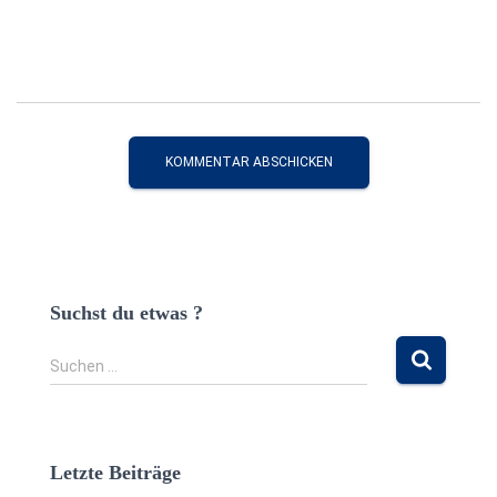
Suchst du etwas ?
S
Suchen …
u
c
h
e
Letzte Beiträge
n