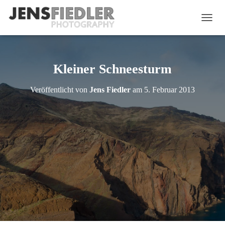
N
A
V
I
G
Kleiner Schneesturm
A
T
Veröffentlicht von
Jens Fiedler
am
5. Februar 2013
I
O
N
U
M
S
C
H
A
L
T
E
N