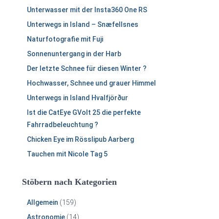
n
Unterwasser mit der Insta360 One RS
a
c
Unterwegs in Island – Snæfellsnes
h
Naturfotografie mit Fuji
:
Sonnenuntergang in der Harb
Der letzte Schnee für diesen Winter ?
Hochwasser, Schnee und grauer Himmel
Unterwegs in Island Hvalfjörður
Ist die CatEye GVolt 25 die perfekte
Fahrradbeleuchtung ?
Chicken Eye im Rösslipub Aarberg
Tauchen mit Nicole Tag 5
Stöbern nach Kategorien
Allgemein
(159)
Astronomie
(14)