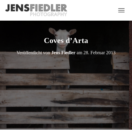
N
A
V
I
G
Coves d’Arta
A
T
Veröffentlicht von
Jens Fiedler
am
28. Februar 2013
I
O
N
U
M
S
C
H
A
L
T
E
N