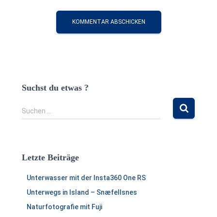
Suchst du etwas ?
S
Suchen …
u
c
h
e
Letzte Beiträge
n
n
Unterwasser mit der Insta360 One RS
a
c
Unterwegs in Island – Snæfellsnes
h
Naturfotografie mit Fuji
: