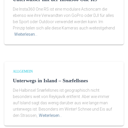
Die Insta360 One RS ist eine modulare Actioncam die
ebenso wie ihre Verwandten von GoPro oder DJI für alles
bei Sport oder Outdoor verwendet werden kann. Im
Prinzip teilen sich alle diese Kameras auch weitestgehend
Weiterlesen…
ALLGEMEIN
Unterwegs in Island – Snæfellsnes
Die Halbinsel Snæfellsnes ist geographisch nicht
besonders weit von Reykjavík entfernt. Aber wie immer
auf Island sagt das wenig darüber aus wie lange man
unterwegs ist. Besonders im Winter! Schnee und Eis auf
den Strassen,
Weiterlesen…