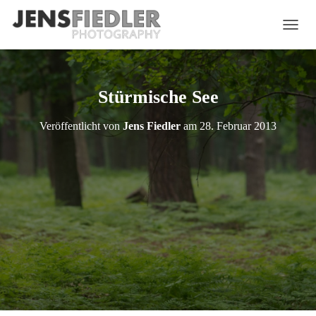
N
A
V
I
G
Stürmische See
A
T
Veröffentlicht von
Jens Fiedler
am
28. Februar 2013
I
O
N
U
M
S
C
H
A
L
T
E
N