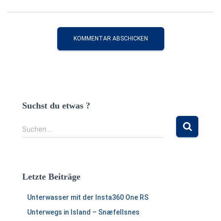
Suchst du etwas ?
S
Suchen …
u
c
h
e
Letzte Beiträge
n
n
Unterwasser mit der Insta360 One RS
a
c
Unterwegs in Island – Snæfellsnes