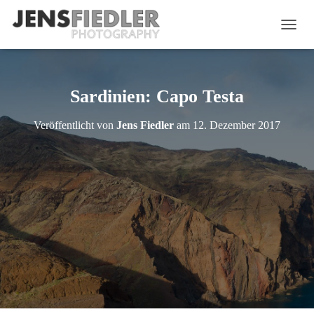
N
A
V
I
G
Sardinien: Capo Testa
A
T
Veröffentlicht von
Jens Fiedler
am
12. Dezember 2017
I
O
N
U
M
S
C
H
A
L
T
E
N