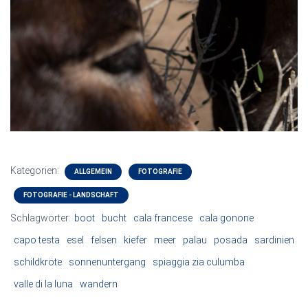
Kategorien:
ALLGEMEIN
FOTOGRAFIE
FOTOGRAFIE - LANDSCHAFT
Schlagwörter:
boot
bucht
cala francese
cala gonone
capo testa
esel
felsen
kiefer
meer
palau
posada
sardinien
schildkröte
sonnenuntergang
spiaggia zia culumba
valle di la luna
wandern