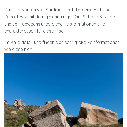
Ganz im Norden von Sardinien liegt die kleine Halbinsel
Capo Testa mit dem gleichnamigen Ort. Schöne Strände
und sehr abwechslungsreiche Felsformationen sind
charakteristisch für diese Insel.
Im Valle della Luna finden sich sehr große Felsformationen
wie diese hier: