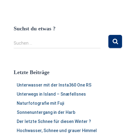
Suchst du etwas ?
S
Suchen …
u
c
h
e
Letzte Beiträge
n
n
Unterwasser mit der Insta360 One RS
a
c
Unterwegs in Island – Snæfellsnes
h
Naturfotografie mit Fuji
:
Sonnenuntergang in der Harb
Der letzte Schnee für diesen Winter ?
Hochwasser, Schnee und grauer Himmel