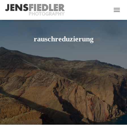
NAVIG
UMSC
rauschreduzierung