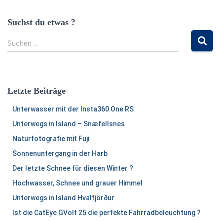
Suchst du etwas ?
S
Suchen …
u
c
h
e
Letzte Beiträge
n
n
Unterwasser mit der Insta360 One RS
a
Unterwegs in Island – Snæfellsnes
c
h
Naturfotografie mit Fuji
:
Sonnenuntergang in der Harb
Der letzte Schnee für diesen Winter ?
Hochwasser, Schnee und grauer Himmel
Unterwegs in Island Hvalfjörður
Ist die CatEye GVolt 25 die perfekte Fahrradbeleuchtung ?