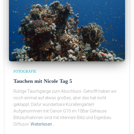
FOTOGRAFIE
Tauchen mit Nicole Tag 5
Ruhige Tauchgänge zum Abschluss. Gehofft haben wir
noch einmal auf etwas großes, aber das hat nicht
geklappt. Dafür wunderbare Korallengärten!
Aufgenommen mit Canon G10 im 10Bar Gehäuse.
Blitzaufnahmen sind mit internem Blitz und Eigenbau
Diffusor
Weiterlesen…