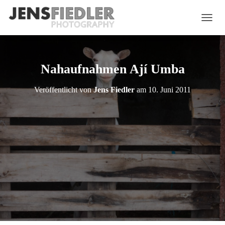
N
A
V
I
G
Nahaufnahmen Ají Umba
A
T
Veröffentlicht von
Jens Fiedler
am
10. Juni 2011
I
O
N
U
M
S
C
H
A
L
T
E
N