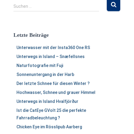
S
Suchen …
u
c
h
e
Letzte Beiträge
n
n
Unterwasser mit der Insta360 One RS
a
c
Unterwegs in Island – Snæfellsnes
h
Naturfotografie mit Fuji
:
Sonnenuntergang in der Harb
Der letzte Schnee für diesen Winter ?
Hochwasser, Schnee und grauer Himmel
Unterwegs in Island Hvalfjörður
Ist die CatEye GVolt 25 die perfekte
Fahrradbeleuchtung ?
Chicken Eye im Rösslipub Aarberg