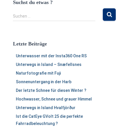
Suchst du etwas ?
S
Suchen …
u
c
h
e
Letzte Beiträge
n
n
Unterwasser mit der Insta360 One RS
a
c
Unterwegs in Island – Snæfellsnes
h
Naturfotografie mit Fuji
:
Sonnenuntergang in der Harb
Der letzte Schnee für diesen Winter ?
Hochwasser, Schnee und grauer Himmel
Unterwegs in Island Hvalfjörður
Ist die CatEye GVolt 25 die perfekte
Fahrradbeleuchtung ?