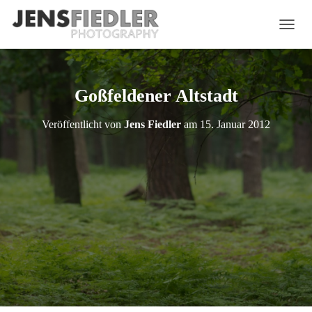
N
A
V
I
G
Goßfeldener Altstadt
A
T
Veröffentlicht von
Jens Fiedler
am
15. Januar 2012
I
O
N
U
M
S
C
H
A
L
T
E
N