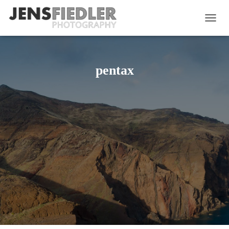
NAVIG
UMSC
pentax