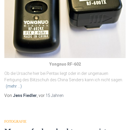
Yongnuo RF-602
Ob die Ursache hier bei Pentax liegt oder in der ungenauen
Fertigung des Blitzschuh des China Senders kann ich nicht sagen.
(mehr …)
Von
Jens Fiedler
, vor
15 Jahren
FOTOGRAFIE