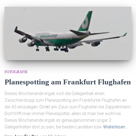
FOTOGRAFIE
Planespotting am Frankfurt Flughafen
Dieses Wochenende ergab sich die Gelegenheit einen
Zwischenstopp zum Planespotting am Frankfurter Flughafen an
der A5 einzulegen. Direkt am Zaun zum Flughafen bei Zeppelinheim.
Dort trifft man immer Planespotter, allein ist man hier wohl nie.
Dieses Wochenende ergab es genaugenommen sogar 2
Gelegenheiten dort zu sein, bei beiden Landeten bzw
Weiterlesen…