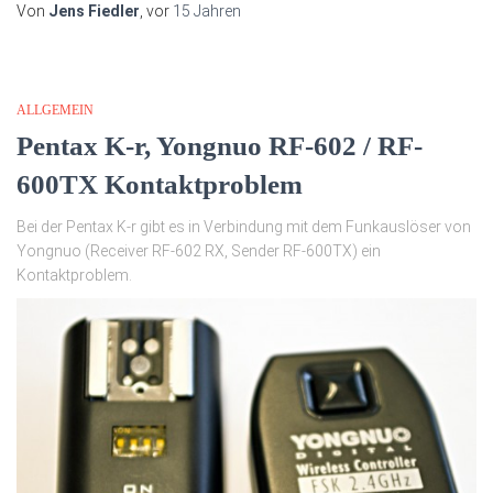
Von
Jens Fiedler
, vor
15 Jahren
ALLGEMEIN
Pentax K-r, Yongnuo RF-602 / RF-
600TX Kontaktproblem
Bei der Pentax K-r gibt es in Verbindung mit dem Funkauslöser von
Yongnuo (Receiver RF-602 RX, Sender RF-600TX) ein
Kontaktproblem.