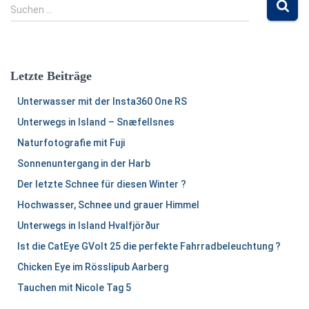
S
Suchen …
u
c
h
e
Letzte Beiträge
n
n
Unterwasser mit der Insta360 One RS
a
Unterwegs in Island – Snæfellsnes
c
h
Naturfotografie mit Fuji
:
Sonnenuntergang in der Harb
Der letzte Schnee für diesen Winter ?
Hochwasser, Schnee und grauer Himmel
Unterwegs in Island Hvalfjörður
Ist die CatEye GVolt 25 die perfekte Fahrradbeleuchtung ?
Chicken Eye im Rösslipub Aarberg
Tauchen mit Nicole Tag 5