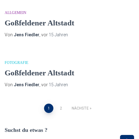
ALLGEMEIN
Goßfeldener Altstadt
Von
Jens Fiedler
, vor
15 Jahren
FOTOGRAFIE
Goßfeldener Altstadt
Von
Jens Fiedler
, vor
15 Jahren
Seitennummerierung
1
2
NÄCHSTE
der
Suchst du etwas ?
Beiträge