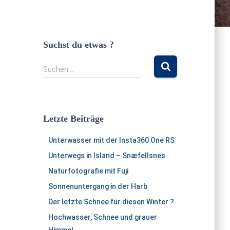
Suchst du etwas ?
S
Suchen …
u
c
h
e
Letzte Beiträge
n
n
Unterwasser mit der Insta360 One RS
a
c
Unterwegs in Island – Snæfellsnes
h
Naturfotografie mit Fuji
:
Sonnenuntergang in der Harb
Der letzte Schnee für diesen Winter ?
Hochwasser, Schnee und grauer