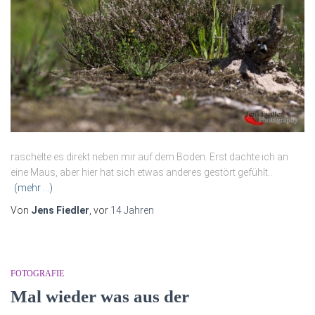
raschelte es direkt neben mir auf dem Boden. Erst dachte ich an
eine Maus, aber hier hat sich etwas anderes gestört gefühlt..
(mehr …)
Von
Jens Fiedler
, vor
14 Jahren
FOTOGRAFIE
Mal wieder was aus der