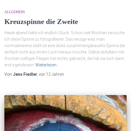
ALLGEMEIN
Kreuzspinne die Zweite
Heute abend hatte ich endlich Glück. Schon seit Wochen versuche
ich diese Spinne zu fotografieren. Das einzige was man
normalerweise sieht ist eine dicke zusammengekauerte Spinne die
einfach nicht aus ihrem Loch heraus möchte. Selbst anfüttern mit
frischen saftigen Fliegen hat nichts gebracht, die hat sie sich dann
erst irgendwann
Weiterlesen…
Von
Jens Fiedler
, vor
12 Jahren