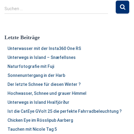
S
Suchen …
u
c
h
e
Letzte Beiträge
n
n
Unterwasser mit der Insta360 One RS
a
Unterwegs in Island – Snæfellsnes
c
h
Naturfotografie mit Fuji
:
Sonnenuntergang in der Harb
Der letzte Schnee für diesen Winter ?
Hochwasser, Schnee und grauer Himmel
Unterwegs in Island Hvalfjörður
Ist die CatEye GVolt 25 die perfekte Fahrradbeleuchtung ?
Chicken Eye im Rösslipub Aarberg
Tauchen mit Nicole Tag 5