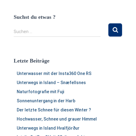
Suchst du etwas ?
S
Suchen …
u
c
h
e
Letzte Beiträge
n
n
Unterwasser mit der Insta360 One RS
a
c
Unterwegs in Island – Snæfellsnes
h
Naturfotografie mit Fuji
:
Sonnenuntergang in der Harb
Der letzte Schnee für diesen Winter ?
Hochwasser, Schnee und grauer Himmel
Unterwegs in Island Hvalfjörður