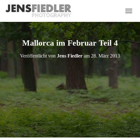
N
A
V
I
G
Mallorca im Februar Teil 4
A
T
Veröffentlicht von
Jens Fiedler
am
28. März 2013
I
O
N
U
M
S
C
H
A
L
T
E
N