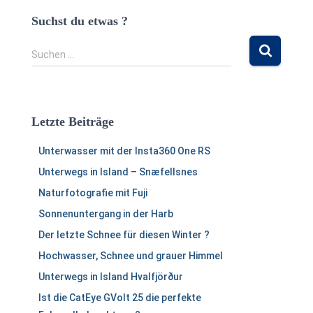
Suchst du etwas ?
S
Suchen …
u
c
h
e
Letzte Beiträge
n
n
Unterwasser mit der Insta360 One RS
a
c
Unterwegs in Island – Snæfellsnes
h
Naturfotografie mit Fuji
:
Sonnenuntergang in der Harb
Der letzte Schnee für diesen Winter ?
Hochwasser, Schnee und grauer Himmel
Unterwegs in Island Hvalfjörður
Ist die CatEye GVolt 25 die perfekte