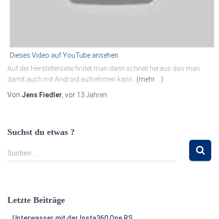
Dieses Video auf YouTube ansehen
.
Auf der Herstellerseite findet man dann schnell heraus das man
damit auch mit Android aufnehmen kann
(mehr …)
Von
Jens Fiedler
, vor
13 Jahren
Suchst du etwas ?
S
Suchen …
u
c
h
e
Letzte Beiträge
n
n
Unterwasser mit der Insta360 One RS