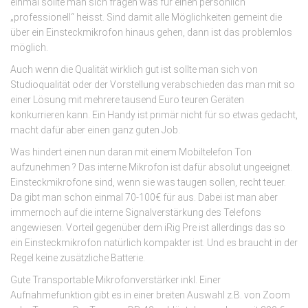
einmal sollte man sich fragen was für einen persönlich
„professionell“ heisst. Sind damit alle Möglichkeiten gemeint die
über ein Einsteckmikrofon hinaus gehen, dann ist das problemlos
möglich.
Auch wenn die Qualität wirklich gut ist sollte man sich von
Studioqualität oder der Vorstellung verabschieden das man mit so
einer Lösung mit mehrere tausend Euro teuren Geräten
konkurrieren kann. Ein Handy ist primär nicht für so etwas gedacht,
macht dafür aber einen ganz guten Job.
Was hindert einen nun daran mit einem Mobiltelefon Ton
aufzunehmen ? Das interne Mikrofon ist dafür absolut ungeeignet.
Einsteckmikrofone sind, wenn sie was taugen sollen, recht teuer.
Da gibt man schon einmal 70-100€ für aus. Dabei ist man aber
immernoch auf die interne Signalverstärkung des Telefons
angewiesen. Vorteil gegenüber dem iRig Pre ist allerdings das so
ein Einsteckmikrofon natürlich kompakter ist. Und es braucht in der
Regel keine zusätzliche Batterie.
Gute Transportable Mikrofonverstärker inkl. Einer
Aufnahmefunktion gibt es in einer breiten Auswahl z.B. von Zoom