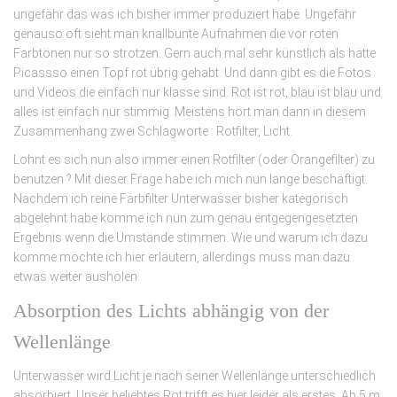
ungefähr das was ich bisher immer produziert habe. Ungefähr
genauso oft sieht man knallbunte Aufnahmen die vor roten
Farbtönen nur so strotzen. Gern auch mal sehr künstlich als hätte
Picassso einen Topf rot übrig gehabt. Und dann gibt es die Fotos
und Videos die einfach nur klasse sind. Rot ist rot, blau ist blau und
alles ist einfach nur stimmig. Meistens hört man dann in diesem
Zusammenhang zwei Schlagworte : Rotfilter, Licht.
Lohnt es sich nun also immer einen Rotfilter (oder Orangefilter) zu
benutzen ? Mit dieser Frage habe ich mich nun lange beschäftigt.
Nachdem ich reine Farbfilter Unterwasser bisher kategorisch
abgelehnt habe komme ich nun zum genau entgegengesetzten
Ergebnis wenn die Umstände stimmen. Wie und warum ich dazu
komme möchte ich hier erläutern, allerdings muss man dazu
etwas weiter ausholen.
Absorption des Lichts abhängig von der
Wellenlänge
Unterwasser wird Licht je nach seiner Wellenlänge unterschiedlich
absorbiert. Unser beliebtes Rot trifft es hier leider als erstes. Ab 5 m