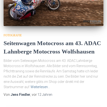
FOTOGRAFIE
Seitenwagen Motocross am 43. ADAC
Lahnberge Motocross Wolfshausen
Bilder vom Seitewagen Motocross am 43. ADAC Lahnberge
Motocross in Wolfshausen. Alle Bilder sind vom Rennsonntag,
Pflichttraining sowie die Rennläufe. Am Samstag hatte ich leider
nicht die Zeit auf der Rennstrecke zu sein. Die Bilder hier sind nur
eine Auswahl, weitere gibts im Shop oder direkt mit der
Startnummer auf
Weiterlesen…
Von
Jens Fiedler
, vor
12 Jahren