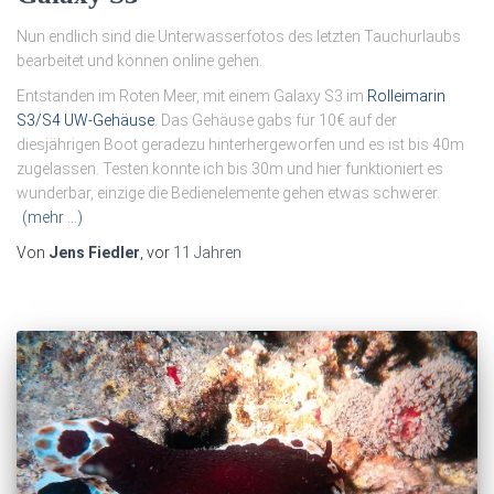
Nun endlich sind die Unterwasserfotos des letzten Tauchurlaubs
bearbeitet und können online gehen.
Entstanden im Roten Meer, mit einem Galaxy S3 im
Rolleimarin
S3/S4 UW-Gehäuse
. Das Gehäuse gabs für 10€ auf der
diesjährigen Boot geradezu hinterhergeworfen und es ist bis 40m
zugelassen. Testen konnte ich bis 30m und hier funktioniert es
wunderbar, einzige die Bedienelemente gehen etwas schwerer.
(mehr …)
Von
Jens Fiedler
, vor
11 Jahren