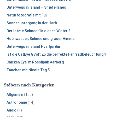
a
Unterwegs in Island – Snæfellsnes
c
h
Naturfotografie mit Fuji
:
Sonnenuntergang in der Harb
Der letzte Schnee für diesen Winter ?
Hochwasser, Schnee und grauer Himmel
Unterwegs in Island Hvalfjörður
Ist die CatEye GVolt 25 die perfekte Fahrradbeleuchtung ?
Chicken Eye im Rösslipub Aarberg
Tauchen mit Nicole Tag 5
Stöbern nach Kategorien
Allgemein
(159)
Astronomie
(14)
Audio
(1)